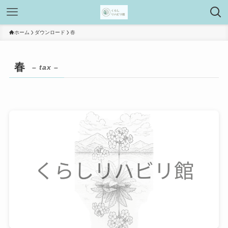
ホーム
ダウンロード
春
春
– tax –