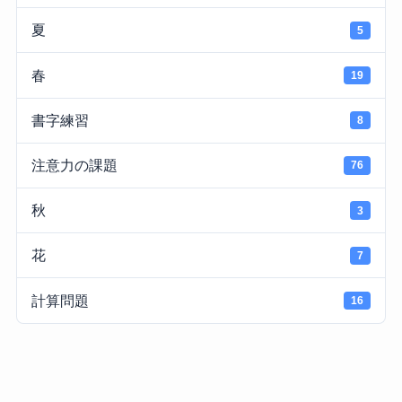
夏
5
春
19
書字練習
8
注意力の課題
76
秋
3
花
7
計算問題
16