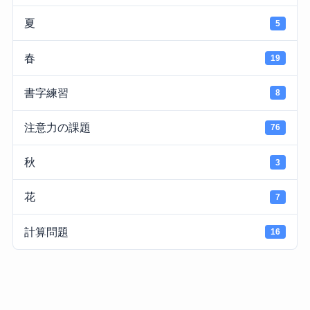
夏
5
春
19
書字練習
8
注意力の課題
76
秋
3
花
7
計算問題
16