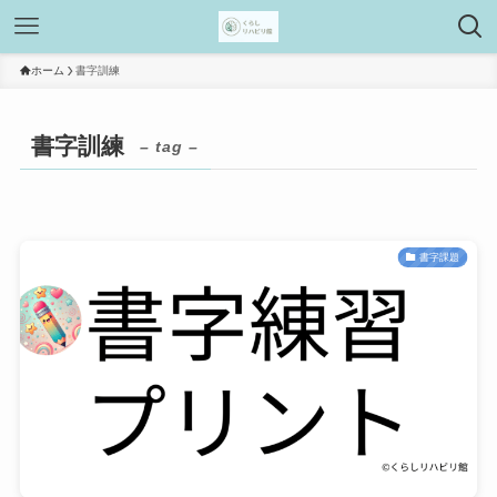
ホーム
書字訓練
書字訓練
– tag –
書字課題