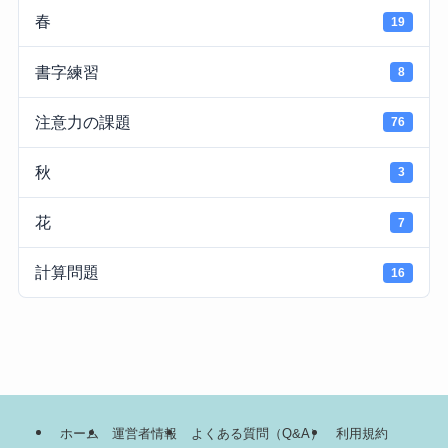
春
19
書字練習
8
注意力の課題
76
秋
3
花
7
計算問題
16
ホーム
運営者情報
よくある質問（Q&A）
利用規約