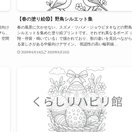
【春の塗り絵⑩】野鳥シルエット集
者向け
春の風景に欠かせない、スズメ・ツバメ・ジョウビタキなどの野鳥
びら、
シルエットを集めた塗り絵プリントです。それぞれ異なるポーズ（
・空間
翔・停留・鳴いている）で描かれており、形の違いを見比べながら
る楽しさがある中級向けデザイン。 視認性の高い輪郭線...
2025年6月14日
2025年6月15日