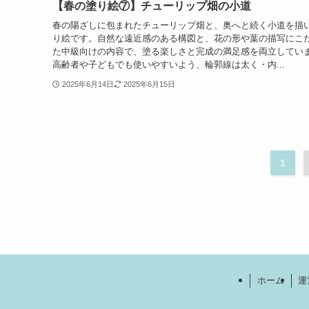
【春の塗り絵⑦】チューリップ畑の小道
春の陽ざしに包まれたチューリップ畑と、奥へと続く小道を描
り絵です。自然な遠近感のある構図と、花の形や葉の描写にこ
た中級向けの内容で、塗る楽しさと完成の満足感を両立してい
高齢者や子どもでも使いやすいよう、輪郭線は太く・内...
2025年6月14日
2025年6月15日
1
ホーム
運