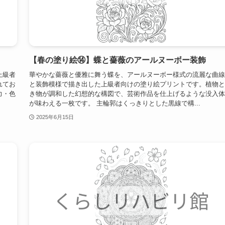
【春の塗り絵⑭】蝶と薔薇のアールヌーボー装飾
上級者
華やかな薔薇と優雅に舞う蝶を、アールヌーボー様式の流麗な曲線
れてお
と装飾模様で描き出した上級者向けの塗り絵プリントです。植物と
力・色
き物が調和した幻想的な構図で、芸術作品を仕上げるような没入体
が味わえる一枚です。 主輪郭はくっきりとした黒線で構...
2025年6月15日