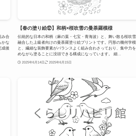
【春の塗り絵⑫】和柄×桜吹雪の曼荼羅模様
組み合
伝統的な日本の和柄（麻の葉・七宝・青海波）と、舞い散る桜吹雪
らかな
融合した上級者向けの曼荼羅塗り絵プリントです。円形の幾何学模
完成後
と、繊細な装飾要素がバランスよく組み合わさっており、集中力を
めながら塗ることに没頭できる構成になっています。 細...
2025年6月14日
2025年6月15日