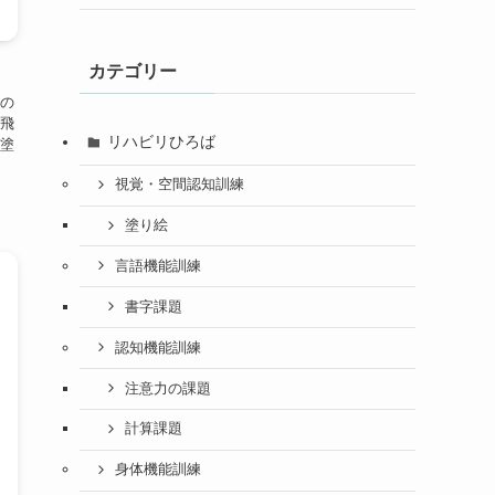
カテゴリー
の
飛
リハビリひろば
塗
視覚・空間認知訓練
塗り絵
言語機能訓練
書字課題
認知機能訓練
注意力の課題
計算課題
身体機能訓練