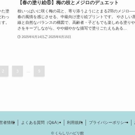
【春の塗り絵⑥】梅の枝とメジロのデュエット
いた塗
枝いっぱいに咲く梅の花と、寄り添うようにとまる2羽のメジロ—
だわっ
春の風情を感じさせる、中級向け塗り絵プリントです。 やさしい
ます。
線と自然なバランスの構図で、高齢者・子どもでも楽しめる塗りや
さをキープしながら、やや細やかな描写で塗りごたえもある...
2025年6月14日
2025年6月15日
2
3
...
9
営者情報
よくある質問（Q&A）
利用規約
プライバシーポリシー
©
くらしリハビリ館