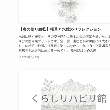
【春の塗り絵⑮】桜草と水鏡のリフレクション
水辺に咲く桜草と、その姿を静かに映す水鏡の情景を描いた、
向けの塗り絵プリントです。空・雲・山などが対称的に構成さ
り、幻想的で静謐な世界観を楽しみながら、集中力・空間認識
彩感覚を総合的に高める一枚です。 輪郭線は太めの黒、...
2025年6月15日