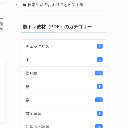
日常生活のお困りごとヒント集
ー
違
脳トレ教材（PDF）のカテゴリー
て
チェックリスト
1
冬
2
塗り絵
15
夏
5
春
19
書字練習
8
注意力の課題
76